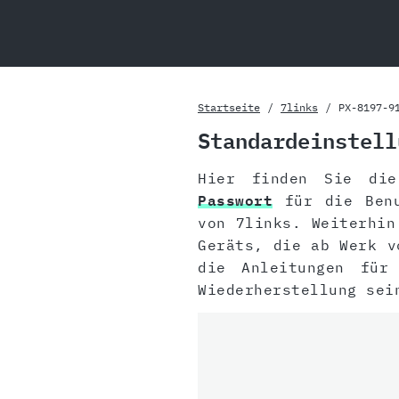
Startseite
7links
PX-8197-9
Standardeinstell
Hier finden Sie di
Passwort
für die Benu
von 7links. Weiterhi
Geräts, die ab Werk v
die Anleitungen fü
Wiederherstellung se