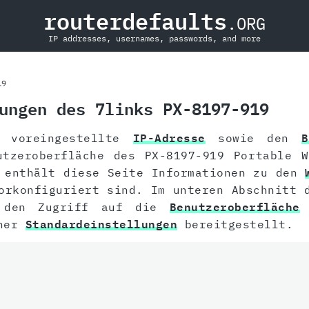
routerdefaults
.ORG
IP addresses, usernames, passwords, and more
19
ungen des 7links PX-8197-919
e voreingestellte
IP-Adresse
sowie den
B
tzeroberfläche des PX-8197-919 Portable W
n enthält diese Seite Informationen zu den
orkonfiguriert sind. Im unteren Abschnitt 
r den Zugriff auf die
Benutzeroberfläche
d
iner
Standardeinstellungen
bereitgestellt.