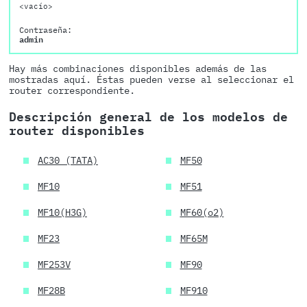
<vacío>
Contraseña:
admin
Hay más combinaciones disponibles además de las
mostradas aquí. Éstas pueden verse al seleccionar el
router correspondiente.
Descripción general de los modelos de
router disponibles
AC30 (TATA)
MF50
MF10
MF51
MF10(H3G)
MF60(o2)
MF23
MF65M
MF253V
MF90
MF28B
MF910