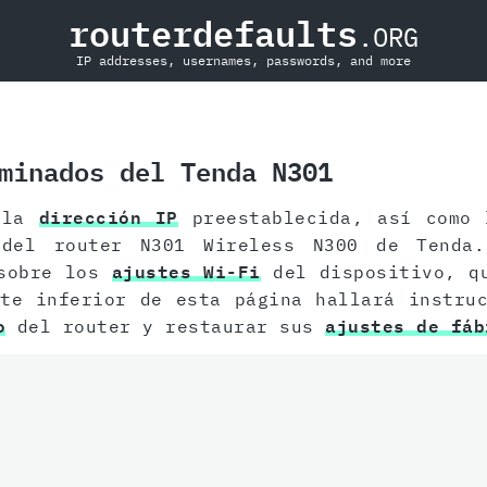
routerdefaults
.ORG
IP addresses, usernames, passwords, and more
minados del Tenda N301
r la
dirección IP
preestablecida, así como
 del router N301 Wireless N300 de Tenda.
 sobre los
ajustes Wi-Fi
del dispositivo, qu
te inferior de esta página hallará instru
o
del router y restaurar sus
ajustes de fáb