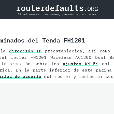
routerdefaults
.ORG
IP addresses, usernames, passwords, and more
minados del Tenda FH1201
r la
dirección IP
preestablecida, así como
del router FH1201 Wireless AC1200 Dual B
 información sobre los
ajustes Wi-Fi
del d
rica. En la parte inferior de esta página
erfaz de usuario
del router y restaurar su