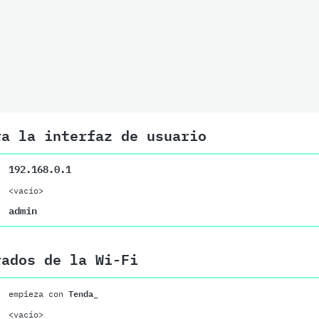
ra la interfaz de usuario
192.168.0.1
<vacío>
admin
rados de la Wi-Fi
empieza con
Tenda_
<vacío>