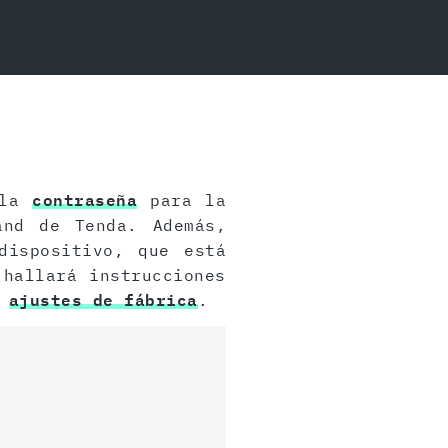
 la
contraseña
para la
and de Tenda. Además,
ispositivo, que está
 hallará instrucciones
s
ajustes de fábrica
.