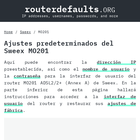
routerdefaults
.ORG
IP addresses, usernames, passwords, and more
Home
Sweex
MO201
Ajustes predeterminados del
Sweex MO201
Aquí puede encontrar la
dirección IP
preestablecida, así como el
nombre de usuario
y
la
contraseña
para la interfaz de usuario del
router MO201 ADSL2/2+ (Annex A) de Sweex. En la
parte inferior de esta página hallará
instrucciones para acceder a la
interfaz de
usuario
del router y restaurar sus
ajustes de
fábrica
.