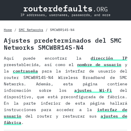
routerdefaults
.ORG
IP addresses, usernames, passwords, and more
Home
SMC Networks
SMCWBR14S-N4
Ajustes predeterminados del SMC
Networks SMCWBR14S-N4
Aquí puede encontrar la
dirección IP
preestablecida, así como el
nombre de usuario
y
la
contraseña
para la interfaz de usuario del
router SMCWBR14S-N4 Wireless Broadband de SMC
Networks. Además, esta página contiene
información sobre los
ajustes Wi-Fi
del
dispositivo, que está preconfigurada de fábrica.
En la parte inferior de esta página hallará
instrucciones para acceder a la
interfaz de
usuario
del router y restaurar sus
ajustes de
fábrica
.