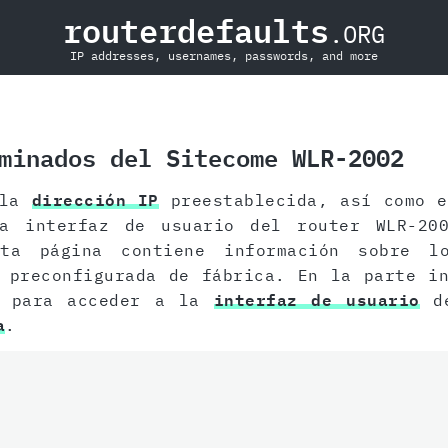
routerdefaults
.ORG
IP addresses, usernames, passwords, and more
minados del Sitecome WLR-2002
 la
dirección IP
preestablecida, así como 
 interfaz de usuario del router WLR-200
sta página contiene información sobre 
 preconfigurada de fábrica. En la parte i
s para acceder a la
interfaz de usuario
de
a
.