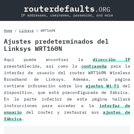
routerdefaults
.ORG
IP addresses, usernames, passwords, and more
Home
Linksys
WRT160N
Ajustes predeterminados del
Linksys WRT160N
Aquí puede encontrar la
dirección IP
preestablecida, así como la
contraseña
para la
interfaz de usuario del router WRT160N Wireless
Broadband de Linksys. Además, esta página
contiene información sobre los
ajustes Wi-Fi
del
dispositivo, que está preconfigurada de fábrica.
En la parte inferior de esta página hallará
instrucciones para acceder a la
interfaz de
usuario
del router y restaurar sus
ajustes de
fábrica
.