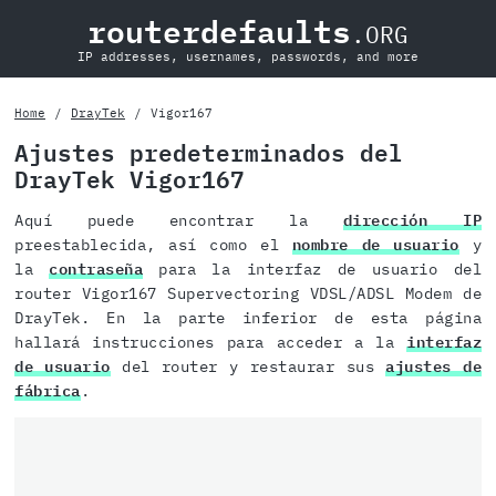
routerdefaults
.ORG
IP addresses, usernames, passwords, and more
Home
DrayTek
Vigor167
Ajustes predeterminados del
DrayTek Vigor167
Aquí puede encontrar la
dirección IP
preestablecida, así como el
nombre de usuario
y
la
contraseña
para la interfaz de usuario del
router Vigor167 Supervectoring VDSL/ADSL Modem de
DrayTek. En la parte inferior de esta página
hallará instrucciones para acceder a la
interfaz
de usuario
del router y restaurar sus
ajustes de
fábrica
.