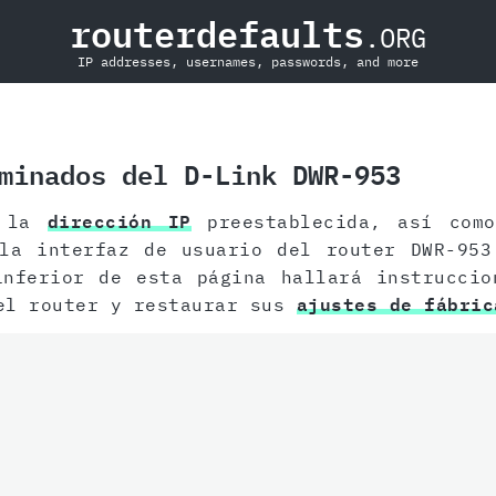
routerdefaults
.ORG
IP addresses, usernames, passwords, and more
minados del D-Link DWR-953
r la
dirección IP
preestablecida, así como
 la interfaz de usuario del router DWR-953
inferior de esta página hallará instruccio
l router y restaurar sus
ajustes de fábric