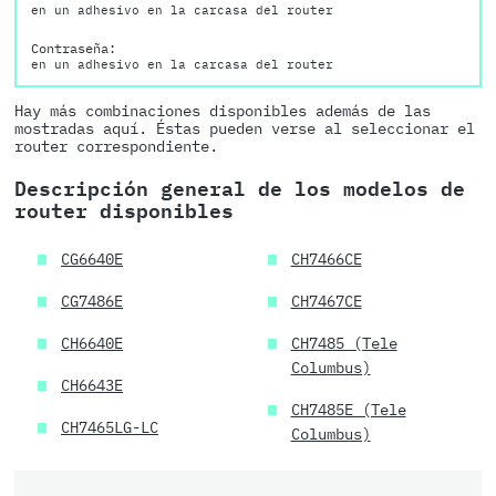
en un adhesivo en la carcasa del router
Contraseña:
en un adhesivo en la carcasa del router
Hay más combinaciones disponibles además de las
mostradas aquí. Éstas pueden verse al seleccionar el
router correspondiente.
Descripción general de los modelos de
router disponibles
CG6640E
CH7466CE
CG7486E
CH7467CE
CH6640E
CH7485 (Tele
Columbus)
CH6643E
CH7485E (Tele
CH7465LG-LC
Columbus)