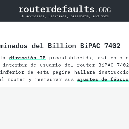
routerdefaults
.ORG
IP addresses, usernames, passwords, and more
minados del Billion BiPAC 7402
 la
dirección IP
preestablecida, así como 
interfaz de usuario del router BiPAC 7402
inferior de esta página hallará instrucci
l router y restaurar sus
ajustes de fábric