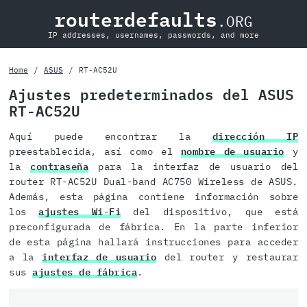
routerdefaults
.ORG
IP addresses, usernames, passwords, and more
Home
ASUS
RT-AC52U
Ajustes predeterminados del ASUS
RT-AC52U
Aquí puede encontrar la
dirección IP
preestablecida, así como el
nombre de usuario
y
la
contraseña
para la interfaz de usuario del
router RT-AC52U Dual-band AC750 Wireless de ASUS.
Además, esta página contiene información sobre
los
ajustes Wi-Fi
del dispositivo, que está
preconfigurada de fábrica. En la parte inferior
de esta página hallará instrucciones para acceder
a la
interfaz de usuario
del router y restaurar
sus
ajustes de fábrica
.