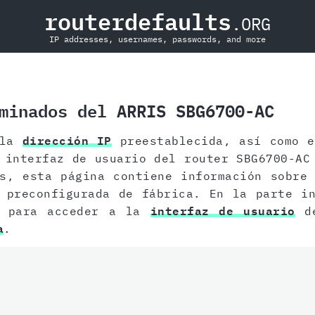
routerdefaults
.ORG
IP addresses, usernames, passwords, and more
minados del ARRIS SBG6700-AC
 la
dirección IP
preestablecida, así como 
interfaz de usuario del router SBG6700-AC
ás, esta página contiene información sobr
 preconfigurada de fábrica. En la parte i
s para acceder a la
interfaz de usuario
de
a
.