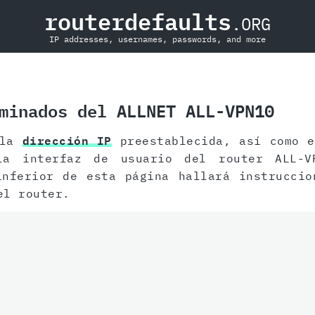
routerdefaults
.ORG
IP addresses, usernames, passwords, and more
minados del ALLNET ALL-VPN10
 la
dirección IP
preestablecida, así como 
a interfaz de usuario del router ALL-V
inferior de esta página hallará instruccio
l router.