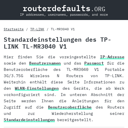
routerdefaults
.ORG
IP addresses, usernames, passwords, and more
Startseite
TP-LINK
TL-MR3040 V1
Standardeinstellungen des TP-
LINK TL-MR3040 V1
Hier finden Sie die voreingestellte
IP-Adresse
sowie den
Benutzernamen
und das
Passwort
für die
Benutzeroberfläche des TL-MR3040 V1 Portable
3G/3.75G Wireless N Routers von TP-LINK.
Weiterhin enthält diese Seite Informationen zu
den
WLAN-Einstellungen
des Geräts, die ab Werk
vorkonfiguriert sind. Im unteren Abschnitt der
Seite werden Ihnen die Anleitungen für den
Zugriff auf die
Benutzeroberfläche
des Routers
und zur Wiederherstellung seiner
Standardeinstellungen
bereitgestellt.