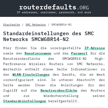
routerdefaults
.ORG
IP addresses, usernames, passwords, and more
Startseite
SMC Networks
SMCWGBR14-N2
Standardeinstellungen des SMC
Networks SMCWGBR14-N2
Hier finden Sie die voreingestellte
IP-Adresse
sowie den
Benutzernamen
und das
Passwort
für die
Benutzeroberfläche des SMCWGBR14-N2 High-
Performance Wireless Routers von SMC Networks.
Weiterhin enthält diese Seite Informationen zu
den
WLAN-Einstellungen
des Geräts, die ab Werk
vorkonfiguriert sind. Im unteren Abschnitt der
Seite werden Ihnen die Anleitungen für den
Zugriff auf die
Benutzeroberfläche
des Routers
und zur Wiederherstellung seiner
Standardeinstellungen
bereitgestellt.